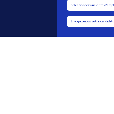
Suivez-nous
Restez au courant des dernières actualités de
bofrost*
Les cinq branches du flocon de neige
bofrost* symbolisent la fraîcheur, la qualité,
le service, le goût et les produits surgelés.