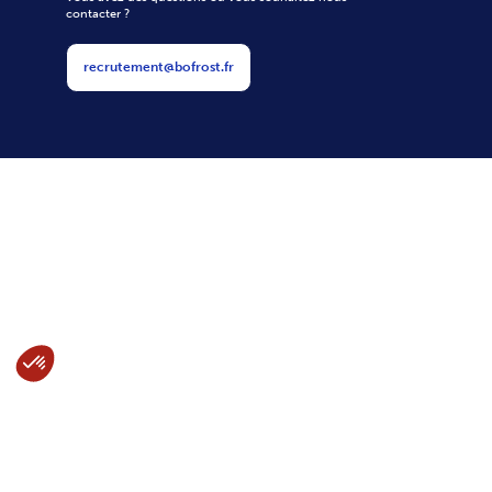
Autres
Plan du site
Mentions légales
Politique de confidentialité
bofrost.fr
Gestion des cookies
Contact
Vous avez des questions ou vous souhaitez nous