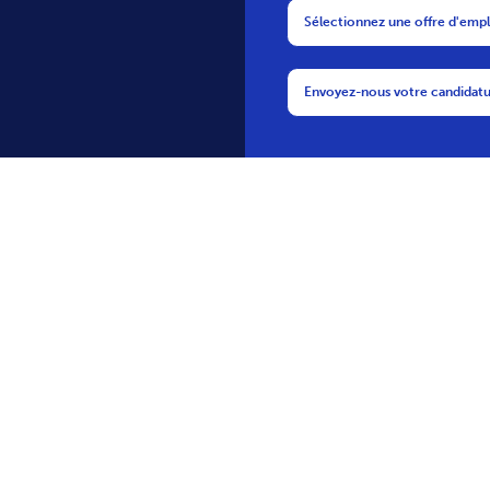
Suivez-nous
Restez au courant des dernières actualités de
bofrost*
Les cinq branches du flocon de neige
bofrost* symbolisent la fraîcheur, la qualité,
le service, le goût et les produits surgelés.