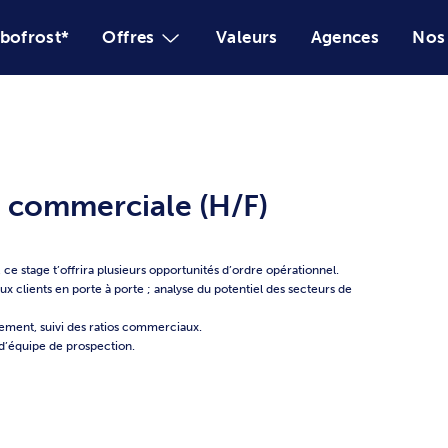
Le monde bofrost*
Offres
ospection commerciale (H
ment Commercial, ce stage t’offrira plusieurs opportunités 
 création de nouveaux clients en porte à porte ; analyse du p
nsformation.
quotidien : recrutement, suivi des ratios commerciaux.