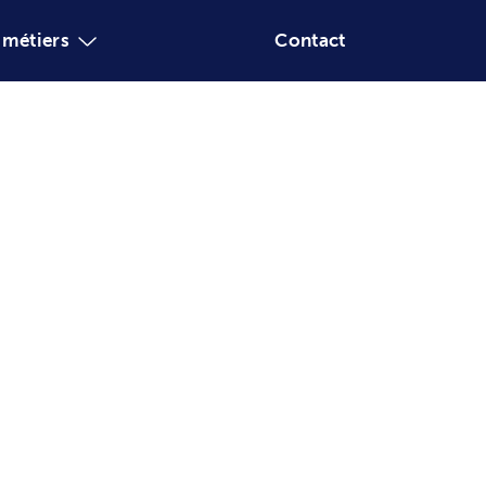
Valeurs
Agences
Nos métiers
/F)
d’ordre opérationnel.
otentiel des secteurs de